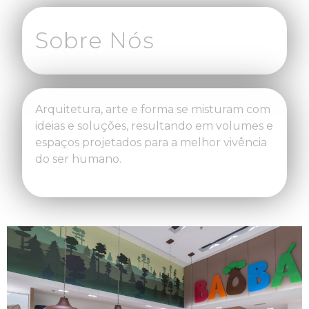
Sobre Nós
Arquitetura, arte e forma se misturam com
ideias e soluções, resultando em volumes e
espaços projetados para a melhor vivência
do ser humano.